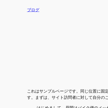
内
ブログ
容
を
ス
キ
ッ
プ
これはサンプルページです。同じ位置に固定
す。まずは、サイト訪問者に対して自分の
はじめまして。昼間はバイク便のメッ